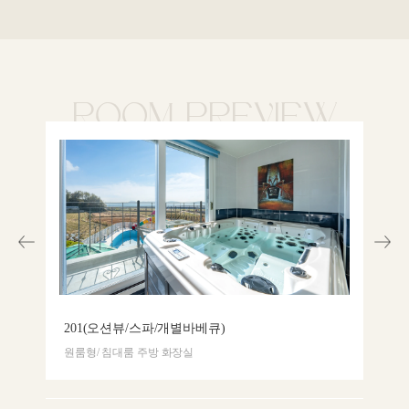
ROOM PREVIEW
201(오션뷰/스파/개별바베큐)
20
원룸형/ 침대룸 주방 화장실
원룸형