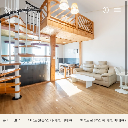
룸 미리보기
201(오션뷰/스파/개별바베큐)
202(오션뷰/스파/개별바베큐)