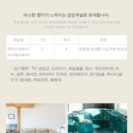
따스한 향기가 느껴지는 감성객실로 초대합니다.
We invite you to an emotional room where you can feel the
warm scent of Ganghwa.
객실명
기준
최대
유형
302(오션뷰/스
2
4
복층형/ 침대룸 거실 주방 화장실
파/개별바베큐)
집기품목
: TV, 냉장고, 드라이기, 욕실용품, 린스, 무선인터넷, 비
누, 샴푸, 에어컨, 와이파이, 인덕션, 전자레인지, 전기밥솥, 취사시설/
도구, 침대방, 커피포트, 화장대